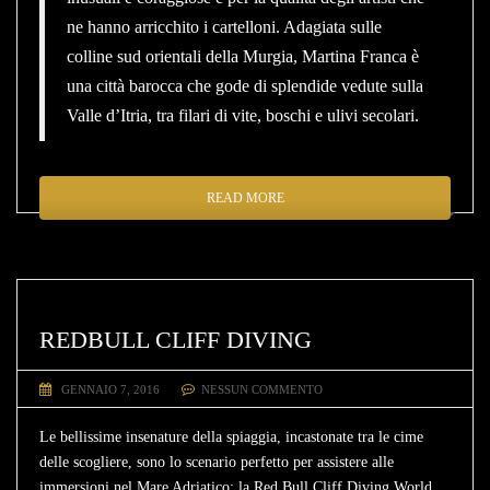
ne hanno arricchito i cartelloni. Adagiata sulle
colline sud orientali della Murgia, Martina Franca è
una città barocca che gode di splendide vedute sulla
Valle d’Itria, tra filari di vite, boschi e ulivi secolari.
READ MORE
REDBULL CLIFF DIVING
GENNAIO 7, 2016
NESSUN COMMENTO
Le bellissime insenature della spiaggia, incastonate tra le cime
delle scogliere, sono lo scenario perfetto per assistere alle
immersioni nel Mare Adriatico: la Red Bull Cliff Diving World